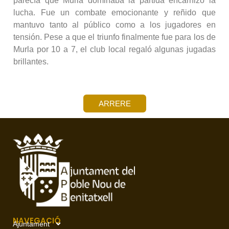
parecía que Murla dominaba la partida encarnizó la
lucha. Fue un combate emocionante y reñido que
mantuvo tanto al público como a los jugadores en
tensión. Pese a que el triunfo finalmente fue para los de
Murla por 10 a 7, el club local regaló algunas jugadas
brillantes.
ARRERE
NAVEGACIÓ
Ajuntament