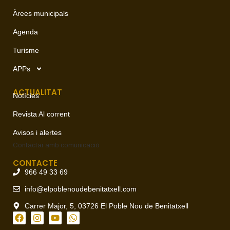
Àrees municipals
Agenda
Turisme
APPs
ACTUALITAT
Notícies
Revista Al corrent
Avisos i alertes
Contactar amb
comunicació
CONTACTE
966 49 33 69
info@elpoblenoudebenitatxell.com
Carrer Major, 5, 03726 El Poble Nou de Benitatxell