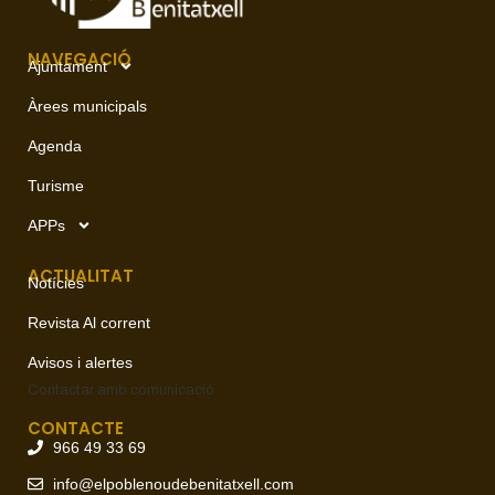
NAVEGACIÓ
Ajuntament
Àrees municipals
Agenda
Turisme
APPs
ACTUALITAT
Notícies
Revista Al corrent
Avisos i alertes
Contactar amb
comunicació
CONTACTE
966 49 33 69
info@elpoblenoudebenitatxell.com