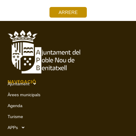
ARRERE
NAVEGACIÓ
Ajuntament
Àrees municipals
Agenda
Turisme
APPs