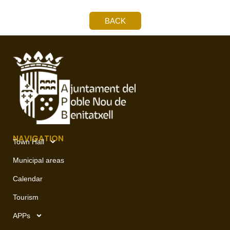
BACK
NAVIGATION
Town Hall
Municipal areas
Calendar
Tourism
APPs