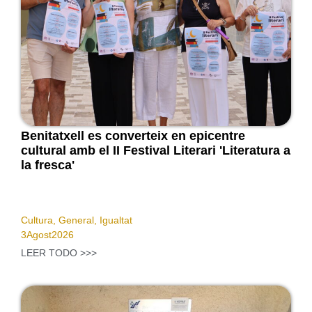
Benitatxell es converteix en epicentre
cultural amb el II Festival Literari 'Literatura a
la fresca'
Cultura
,
General
,
Igualtat
3
Agost
2026
LEER TODO >>>