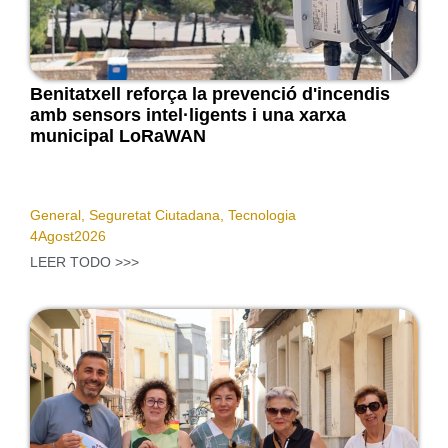
Benitatxell reforça la prevenció d'incendis
amb sensors intel·ligents i una xarxa
municipal LoRaWAN
General
,
Seguretat Ciutadana
,
Tecnologia
4
Agost
2026
LEER TODO >>>