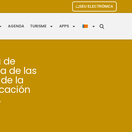
SEU ELECTRÒNICA
AGENDA
TURISME
APPS
u de
a de las
 de la
cación
.