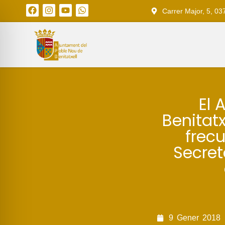
Carrer Major, 5, 03
El 
Benitat
frecu
Secre
9
Gener
2018