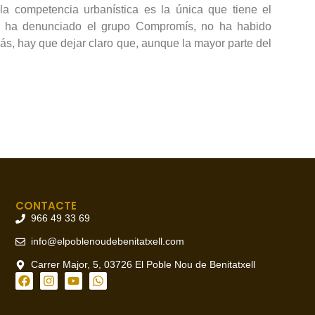
(la competencia urbanística es la única que tiene el
ue ha denunciado el grupo Compromís, no ha habido
ás, hay que dejar claro que, aunque la mayor parte del
CONTACTE
966 49 33 69
info@elpoblenoudebenitatxell.com
Carrer Major, 5, 03726 El Poble Nou de Benitatxell