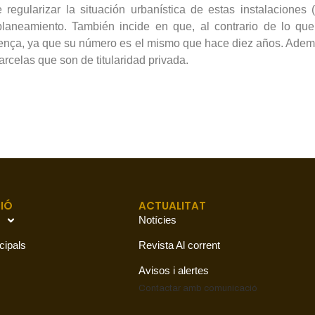
regularizar la situación urbanística de estas instalaciones 
planeamiento. También incide en que, al contrario de lo q
orença, ya que su número es el mismo que hace diez años. Adem
arcelas que son de titularidad privada.
IÓ
ACTUALITAT
Notícies
cipals
Revista Al corrent
Avisos i alertes
Contactar amb
comunicació