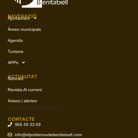
NAVEGACIÓ
Ajuntament
Àrees municipals
Agenda
Turisme
APPs
ACTUALITAT
Notícies
Revista Al corrent
Avisos i alertes
Contactar amb
comunicació
CONTACTE
966 49 33 69
info@elpoblenoudebenitatxell.com