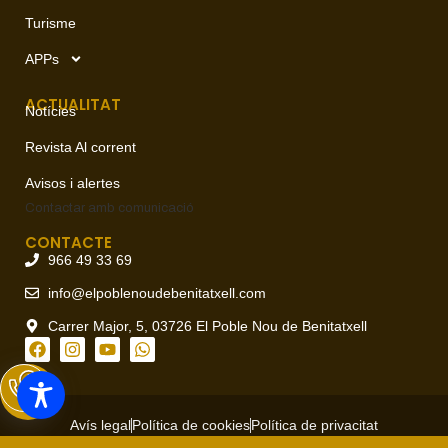
Turisme
APPs
ACTUALITAT
Notícies
Revista Al corrent
Avisos i alertes
Contactar amb
comunicació
CONTACTE
966 49 33 69
info@elpoblenoudebenitatxell.com
Carrer Major, 5, 03726 El Poble Nou de Benitatxell
Avís legal
Política de cookies
Política de privacitat
Copyright © 2026 Ajuntament del Poble Nou de Benitatxell, todos