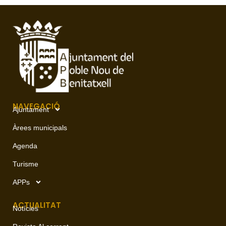
NAVEGACIÓ
Ajuntament
Àrees municipals
Agenda
Turisme
APPs
ACTUALITAT
Notícies