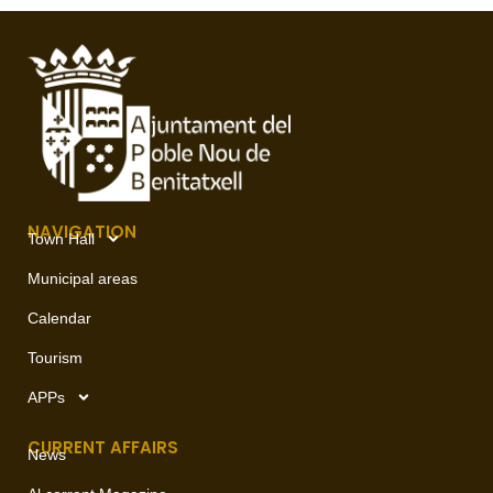
NAVIGATION
Town Hall
Municipal areas
Calendar
Tourism
APPs
CURRENT AFFAIRS
News