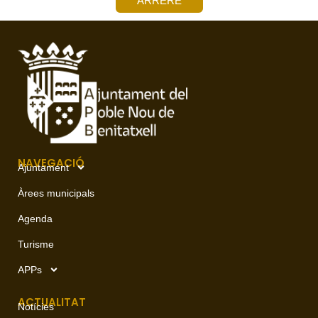
ARRERE
NAVEGACIÓ
Ajuntament
Àrees municipals
Agenda
Turisme
APPs
ACTUALITAT
Notícies