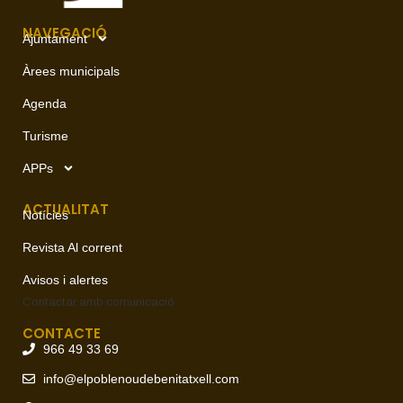
NAVEGACIÓ
Ajuntament
Àrees municipals
Agenda
Turisme
APPs
ACTUALITAT
Notícies
Revista Al corrent
Avisos i alertes
Contactar amb
comunicació
CONTACTE
966 49 33 69
info@elpoblenoudebenitatxell.com