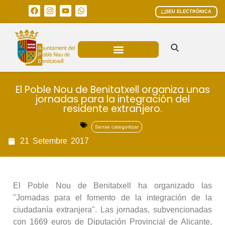
SEU ELECTRÒNICA
ÀREES MUNICIPALS
El Poble Nou de Benitatxell organiza unas
jornadas para la integración del
residente extranjero.
Sense categoritzar
21
Setembre
2017
El Poble Nou de Benitatxell ha organizado las
"Jornadas para el fomento de la integración de la
ciudadanía extranjera". Las jornadas, subvencionadas
con 1669 euros de Diputación Provincial de Alicante,