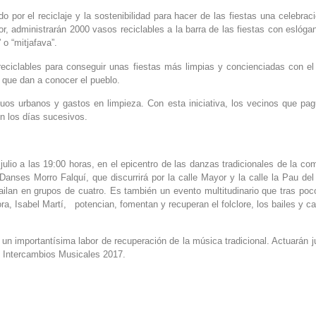
o por el reciclaje y la sostenibilidad para hacer de las fiestas una celebr
, administrarán 2000 vasos reciclables a la barra de las fiestas con eslóga
 o “mitjafava”.
y reciclables para conseguir unas fiestas más limpias y concienciadas con 
s que dan a conocer el pueblo.
duos urbanos y gastos en limpieza. Con esta iniciativa, los vecinos que pa
en los días sucesivos.
julio a las 19:00 horas, en el epicentro de las danzas tradicionales de la c
anses Morro Falquí, que discurrirá por la calle Mayor y la calle la Pau del
 bailan en grupos de cuatro. Es también un evento multitudinario que tras po
a, Isabel Martí, potencian, fomentan y recuperan el folclore, los bailes y c
 un importantísima labor de recuperación de la música tradicional. Actuarán ju
de Intercambios Musicales 2017.