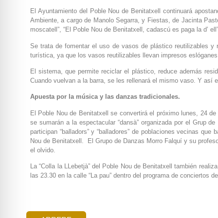
El Ayuntamiento del Poble Nou de Benitatxell continuará apostand
Ambiente, a cargo de Manolo Segarra, y Fiestas, de Jacinta Pastor
moscatell”, “El Poble Nou de Benitatxell, cadascú es paga la d’ ell”
Se trata de fomentar el uso de vasos de plástico reutilizables 
turística, ya que los vasos reutilizables llevan impresos eslógane
El sistema, que permite reciclar el plástico, reduce además resi
Cuando vuelvan a la barra, se les rellenará el mismo vaso. Y así 
Apuesta por la música y las danzas tradicionales.
El Poble Nou de Benitatxell se convertirá el próximo lunes, 24 de 
se sumarán a la espectacular “dansà” organizada por el Grup de D
participan “balladors” y “balladores” de poblaciones vecinas que
Nou de Benitatxell. El Grupo de Danzas Morro Falquí y su profesor
el olvido.
La “Colla la LLebetjà” del Poble Nou de Benitatxell también realiza
las 23.30 en la calle “La pau” dentro del programa de conciertos 