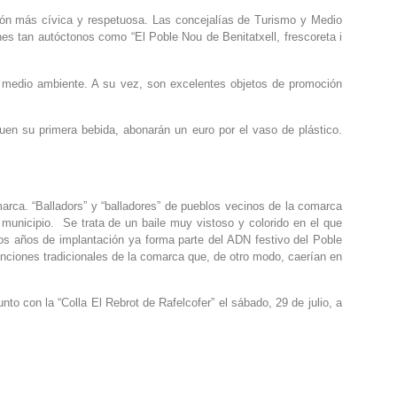
ación más cívica y respetuosa. Las concejalías de Turismo y Medio
nes tan autóctonos como “El Poble Nou de Benitatxell, frescoreta i
el medio ambiente. A su vez, son excelentes objetos de promoción
guen su primera bebida, abonarán un euro por el vaso de plástico.
omarca. “Balladors” y “balladores” de pueblos vecinos de la comarca
 municipio. Se trata de un baile muy vistoso y colorido en el que
cos años de implantación ya forma parte del ADN festivo del Poble
anciones tradicionales de la comarca que, de otro modo, caerían en
nto con la “Colla El Rebrot de Rafelcofer” el sábado, 29 de julio, a