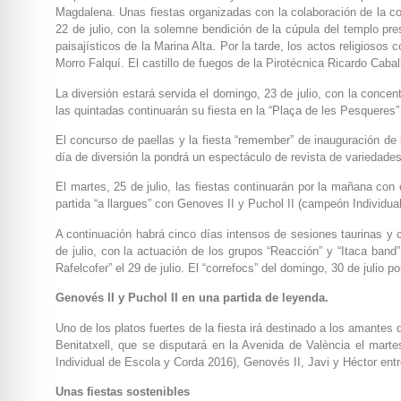
Magdalena. Unas fiestas organizadas con la colaboración de la co
22 de julio, con la solemne bendición de la cúpula del templo pre
paisajísticos de la Marina Alta. Por la tarde, los actos religio
Morro Falquí. El castillo de fuegos de la Pirotécnica Ricardo Caball
La diversión estará servida el domingo, 23 de julio, con la concent
las quintadas continuarán su fiesta en la “Plaça de les Pesquere
El concurso de paellas y la fiesta “remember” de inauguración de l
día de diversión la pondrá un espectáculo de revista de variedade
El martes, 25 de julio, las fiestas continuarán por la mañana con 
partida “a llargues” con Genoves II y Puchol II (campeón Individual
A continuación habrá cinco días intensos de sesiones taurinas y 
de julio, con la actuación de los grupos “Reacción” y “Itaca band” 
Rafelcofer” el 29 de julio. El “correfocs” del domingo, 30 de julio po
Genovés II y Puchol II en una partida de leyenda.
Uno de los platos fuertes de la fiesta irá destinado a los amantes d
Benitatxell, que se disputará en la Avenida de València el mart
Individual de Escola y Corda 2016), Genovés II, Javi y Héctor ent
Unas fiestas sostenibles