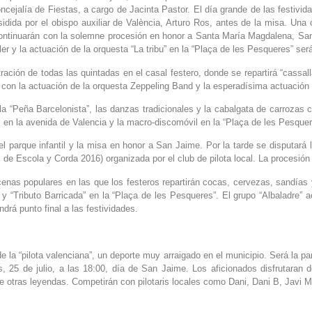
ncejalía de Fiestas, a cargo de Jacinta Pastor. El día grande de las festivi
sidida por el obispo auxiliar de València, Arturo Ros, antes de la misa. Un
sos continuarán con la solemne procesión en honor a Santa María Magdalena, S
er y la actuación de la orquesta “La tribu” en la “Plaça de les Pesqueres” será
ración de todas las quintadas en el casal festero, donde se repartirá “cassal
s” con la actuación de la orquesta Zeppeling Band y la esperadísima actuació
a “Peña Barcelonista”, las danzas tradicionales y la cabalgata de carrozas co
s en la avenida de Valencia y la macro-discomóvil en la “Plaça de les Pesquer
el parque infantil y la misa en honor a San Jaime. Por la tarde se disputará 
 de Escola y Corda 2016) organizada por el club de pilota local. La procesión y
cenas populares en las que los festeros repartirán cocas, cervezas, sandías 
y “Tributo Barricada” en la “Plaça de les Pesqueres”. El grupo “Albaladre” act
ndrá punto final a las festividades.
e la “pilota valenciana”, un deporte muy arraigado en el municipio. Será la pa
es, 25 de julio, a las 18:00, día de San Jaime. Los aficionados disfrutaran
re otras leyendas. Competirán con pilotaris locales como Dani, Dani B, Javi M