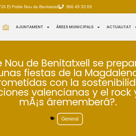
726 El Poble Nou de Benitatxell
966 49 33 69
AJUNTAMENT
ÀREES MUNICIPALS
ACTUALITAT
e Nou de Benitatxell se prep
unas fiestas de la Magdalen
metidas con la sostenibilid
ciones valencianas y el rock
mÃ¡s ârememberâ?.
General