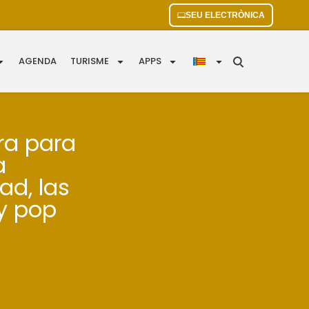
SEU ELECTRÒNICA
AGENDA
TURISME
APPS
ara para
a
ad, las
 y pop