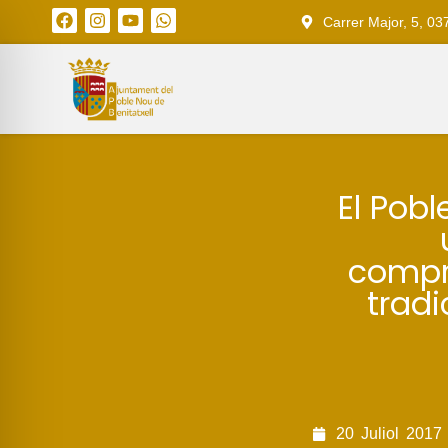
Carrer Major, 5, 03
El Pobl
compro
tradi
20
Juliol
2017