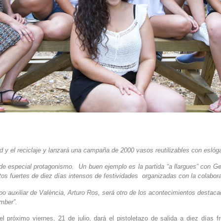
d y el reciclaje y lanzará una campaña de 2000 vasos reutilizables con eslóg
n de especial protagonismo. Un buen ejemplo es la partida “a llargues” con G
atos fuertes de diez días intensos de festividades organizadas con la colabor
po auxiliar de València, Arturo Ros, será otro de los acontecimientos destac
mber”.
l próximo viernes, 21 de julio, dará el pistoletazo de salida a diez días f