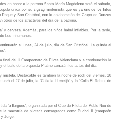
dades en honor a la patrona Santa María Magdalena será el sábado,
a cúpula única por su zigzag modernista que es ya uno de los hitos
an Roque y San Cristóbal, con la colaboración del Grupo de Danzas
n otros de los atractivos del día de la patrona.
la” y cerveza. Además, para los niños habrá inflables. Por la tarde,
n de Los Inhumanos.
ntinuarán el lunes, 24 de julio, día de San Cristóbal. La guinda al
es”.
la final del II Campeonato de Pilota Valenciana y a continuación la
 el baile de la orquesta Platino cerrarán los actos del día.
y mistela. Destacable es también la noche de rock del viernes, 28
uará el 27 de julio, la “Colla la LLebetjà” y la “Colla El Rebrot de
rtida “a llargues”, organizada por el Club de Pilota del Poble Nou de
 de la maestría de pilotaris consagrados como Puchol II (campeón
 y Jorge.