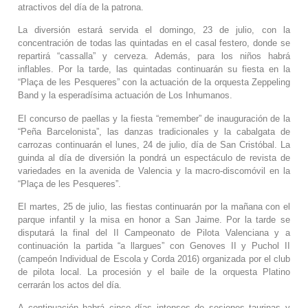
atractivos del día de la patrona.
La diversión estará servida el domingo, 23 de julio, con la
concentración de todas las quintadas en el casal festero, donde se
repartirá “cassalla” y cerveza. Además, para los niños habrá
inflables. Por la tarde, las quintadas continuarán su fiesta en la
“Plaça de les Pesqueres” con la actuación de la orquesta Zeppeling
Band y la esperadísima actuación de Los Inhumanos.
El concurso de paellas y la fiesta “remember” de inauguración de la
“Peña Barcelonista”, las danzas tradicionales y la cabalgata de
carrozas continuarán el lunes, 24 de julio, día de San Cristóbal. La
guinda al día de diversión la pondrá un espectáculo de revista de
variedades en la avenida de Valencia y la macro-discomóvil en la
“Plaça de les Pesqueres”.
El martes, 25 de julio, las fiestas continuarán por la mañana con el
parque infantil y la misa en honor a San Jaime. Por la tarde se
disputará la final del II Campeonato de Pilota Valenciana y a
continuación la partida “a llargues” con Genoves II y Puchol II
(campeón Individual de Escola y Corda 2016) organizada por el club
de pilota local. La procesión y el baile de la orquesta Platino
cerrarán los actos del día.
A continuación habrá cinco días intensos de sesiones taurinas y