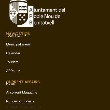
NAVIGATION
Town Hall
Municipal areas
Calendar
Tourism
APPs
CURRENT AFFAIRS
News
Al corrent Magazine
Notices and alerts
Contact
communication