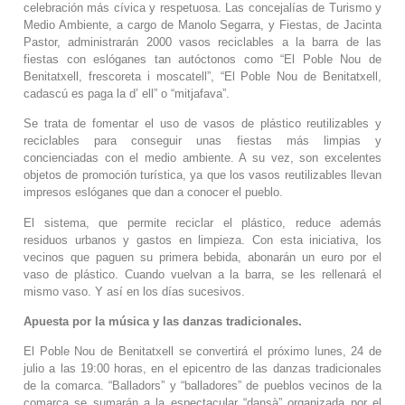
celebración más cívica y respetuosa. Las concejalías de Turismo y
Medio Ambiente, a cargo de Manolo Segarra, y Fiestas, de Jacinta
Pastor, administrarán 2000 vasos reciclables a la barra de las
fiestas con eslóganes tan autóctonos como “El Poble Nou de
Benitatxell, frescoreta i moscatell”, “El Poble Nou de Benitatxell,
cadascú es paga la d’ ell” o “mitjafava”.
Se trata de fomentar el uso de vasos de plástico reutilizables y
reciclables para conseguir unas fiestas más limpias y
concienciadas con el medio ambiente. A su vez, son excelentes
objetos de promoción turística, ya que los vasos reutilizables llevan
impresos eslóganes que dan a conocer el pueblo.
El sistema, que permite reciclar el plástico, reduce además
residuos urbanos y gastos en limpieza. Con esta iniciativa, los
vecinos que paguen su primera bebida, abonarán un euro por el
vaso de plástico. Cuando vuelvan a la barra, se les rellenará el
mismo vaso. Y así en los días sucesivos.
Apuesta por la música y las danzas tradicionales.
El Poble Nou de Benitatxell se convertirá el próximo lunes, 24 de
julio a las 19:00 horas, en el epicentro de las danzas tradicionales
de la comarca. “Balladors” y “balladores” de pueblos vecinos de la
comarca se sumarán a la espectacular “dansà” organizada por el