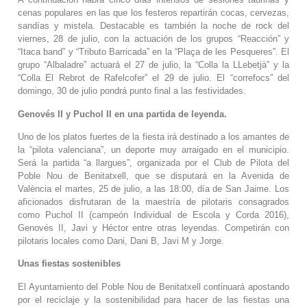
cenas populares en las que los festeros repartirán cocas, cervezas,
sandías y mistela. Destacable es también la noche de rock del
viernes, 28 de julio, con la actuación de los grupos “Reacción” y
“Itaca band” y “Tributo Barricada” en la “Plaça de les Pesqueres”. El
grupo “Albaladre” actuará el 27 de julio, la “Colla la LLebetjà” y la
“Colla El Rebrot de Rafelcofer” el 29 de julio. El “correfocs” del
domingo, 30 de julio pondrá punto final a las festividades.
Genovés II y Puchol II en una partida de leyenda.
Uno de los platos fuertes de la fiesta irá destinado a los amantes de
la “pilota valenciana”, un deporte muy arraigado en el municipio.
Será la partida “a llargues”, organizada por el Club de Pilota del
Poble Nou de Benitatxell, que se disputará en la Avenida de
València el martes, 25 de julio, a las 18:00, día de San Jaime. Los
aficionados disfrutaran de la maestría de pilotaris consagrados
como Puchol II (campeón Individual de Escola y Corda 2016),
Genovés II, Javi y Héctor entre otras leyendas. Competirán con
pilotaris locales como Dani, Dani B, Javi M y Jorge.
Unas fiestas sostenibles
El Ayuntamiento del Poble Nou de Benitatxell continuará apostando
por el reciclaje y la sostenibilidad para hacer de las fiestas una