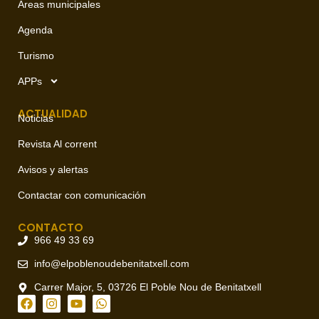
Áreas municipales
Agenda
Turismo
APPs
ACTUALIDAD
Noticias
Revista Al corrent
Avisos y alertas
Contactar con comunicación
CONTACTO
966 49 33 69
info@elpoblenoudebenitatxell.com
Carrer Major, 5, 03726 El Poble Nou de Benitatxell