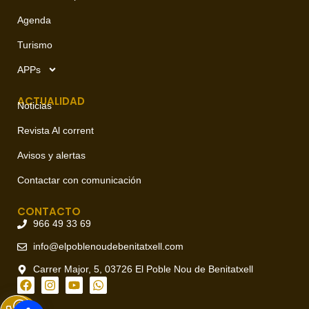
Agenda
Turismo
APPs
ACTUALIDAD
Noticias
Revista Al corrent
Avisos y alertas
Contactar con comunicación
CONTACTO
966 49 33 69
info@elpoblenoudebenitatxell.com
Carrer Major, 5, 03726 El Poble Nou de Benitatxell