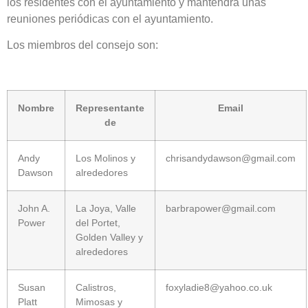
los residentes con el ayuntamiento y mantendrá unas
reuniones periódicas con el ayuntamiento.
Los miembros del consejo son:
Nombre
Representante
Email
de
Andy
Los Molinos y
chrisandydawson@gmail.com
Dawson
alrededores
John A.
La Joya, Valle
barbrapower@gmail.com
Power
del Portet,
Golden Valley y
alrededores
Susan
Calistros,
foxyladie8@yahoo.co.uk
Platt
Mimosas y