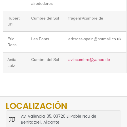
alrededores
Hubert
Cumbre del Sol
fragen@cumbre.de
Uhl
Eric
Les Fonts
ericross-spain@hotmail.co.uk
Ross
Anita
Cumbre del Sol
avibcumbre@yahoo.de
Lutz
LOCALIZACIÓN
Av. València, 35, 03726 El Poble Nou de
Benitatxell, Alicante