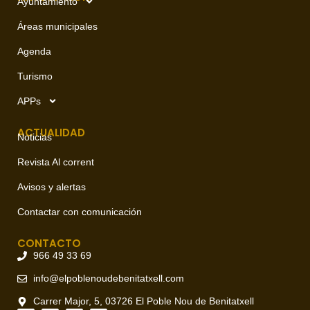
Ayuntamiento
Áreas municipales
Agenda
Turismo
APPs
ACTUALIDAD
Noticias
Revista Al corrent
Avisos y alertas
Contactar con comunicación
CONTACTO
966 49 33 69
info@elpoblenoudebenitatxell.com
Carrer Major, 5, 03726 El Poble Nou de Benitatxell