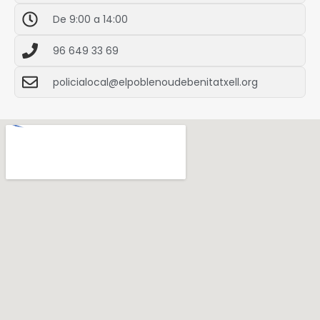
De 9:00 a 14:00
96 649 33 69
policialocal@elpoblenoudebenitatxell.org