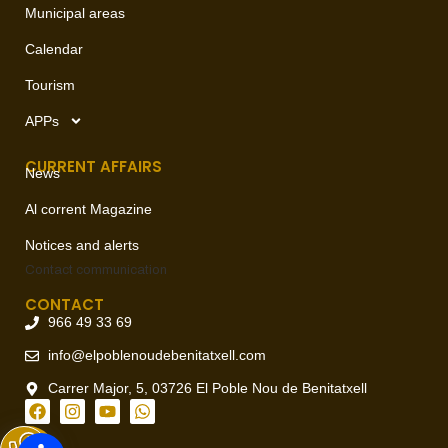
Municipal areas
Calendar
Tourism
APPs
CURRENT AFFAIRS
News
Al corrent Magazine
Notices and alerts
Contact
communication
CONTACT
966 49 33 69
info@elpoblenoudebenitatxell.com
Carrer Major, 5, 03726 El Poble Nou de Benitatxell