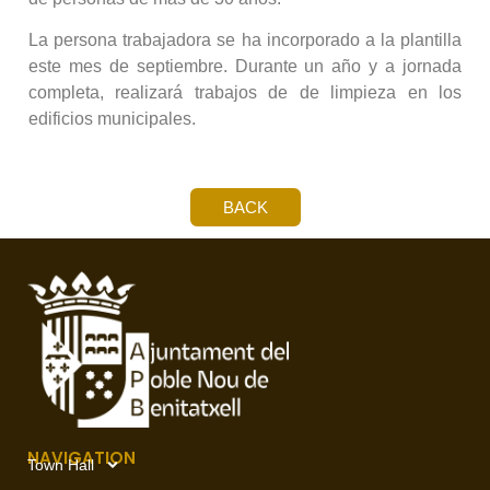
La persona trabajadora se ha incorporado a la plantilla
este mes de septiembre. Durante un año y a jornada
completa, realizará trabajos de de limpieza en los
edificios municipales.
BACK
NAVIGATION
Town Hall