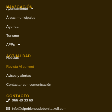
NAVEGACIÓN
Ayuntamiento
Áreas municipales
Agenda
Turismo
APPs
ACTUALIDAD
Noticias
Revista Al corrent
Avisos y alertas
Contactar con comunicación
CONTACTO
966 49 33 69
info@elpoblenoudebenitatxell.com