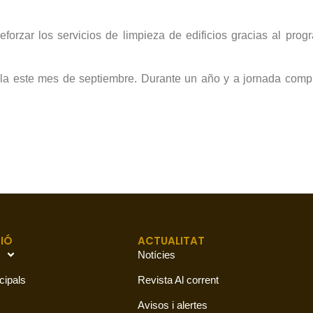
forzar los servicios de limpieza de edificios gracias al pro
lla este mes de septiembre. Durante un año y a jornada complet
IÓ
ACTUALITAT
Notícies
cipals
Revista Al corrent
Avisos i alertes