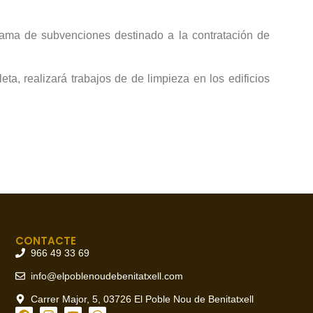
grama de subvenciones destinado a la contratación de
a, realizará trabajos de de limpieza en los edificios
CONTACTE
966 49 33 69
info@elpoblenoudebenitatxell.com
Carrer Major, 5, 03726 El Poble Nou de Benitatxell