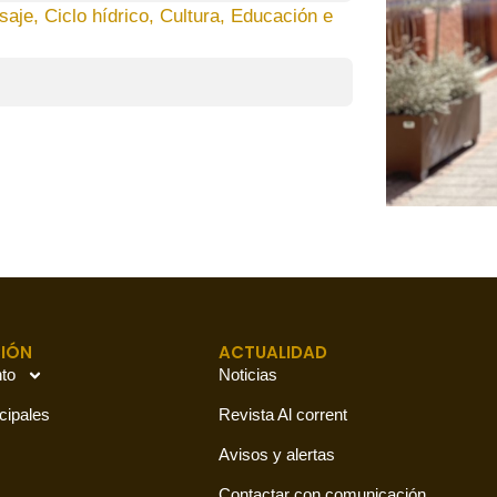
isaje, Ciclo hídrico, Cultura, Educación e
IÓN
ACTUALIDAD
to
Noticias
cipales
Revista Al corrent
Avisos y alertas
Contactar con comunicación