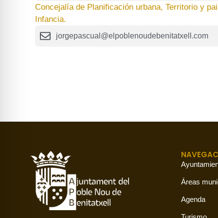
Concejalía de Planificación urbana, Territorio y pa
Infancia.
jorgepascual@elpoblenoudebenitatxell.com
NAVEGAC
Ayuntamien
Áreas muni
Agenda
Turismo