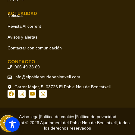
ACTUALIDAD
Noticias
Revista Al corrent
Avisos y alertas
Contactar con comunicación
CONTACTO
966 49 33 69
info@elpoblenoudebenitatxell.com
Carrer Major, 5, 03726 El Poble Nou de Benitatxell
Aviso legal
Política de cookies
Política de privacidad
Copyright © 2026 Ajuntament del Poble Nou de Benitatxell, todos
los derechos reservados