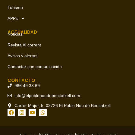
Turismo
APPs
ACTUALIDAD
Noticias
Revista Al corrent
Avisos y alertas
Contactar con comunicación
CONTACTO
966 49 33 69
info@elpoblenoudebenitatxell.com
Carrer Major, 5, 03726 El Poble Nou de Benitatxell