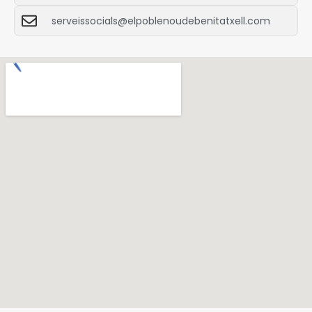
serveissocials@elpoblenoudebenitatxell.com