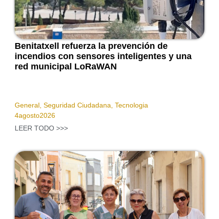
Benitatxell refuerza la prevención de
incendios con sensores inteligentes y una
red municipal LoRaWAN
General
,
Seguridad Ciudadana
,
Tecnologia
4
agosto
2026
LEER TODO >>>