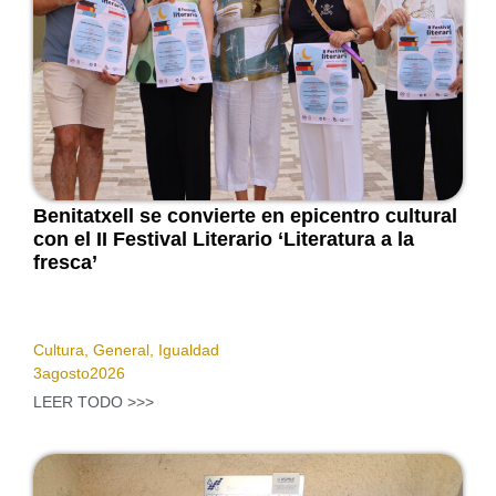
Benitatxell se convierte en epicentro cultural
con el II Festival Literario ‘Literatura a la
fresca’
Cultura
,
General
,
Igualdad
3
agosto
2026
LEER TODO >>>