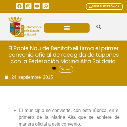
SEDE ELECTRÓNICA
ÁREAS MUNICIPALES
El Poble Nou de Benitatxell firma el primer
convenio oficial de recogida de tapones
con la Federación Marina Alta Solidaria.
General
24
septiembre
2015
El municipio se convierte, con esta rúbrica, en el
primero de la Marina Alta que se adhiere de
manera oficial a este convenio.