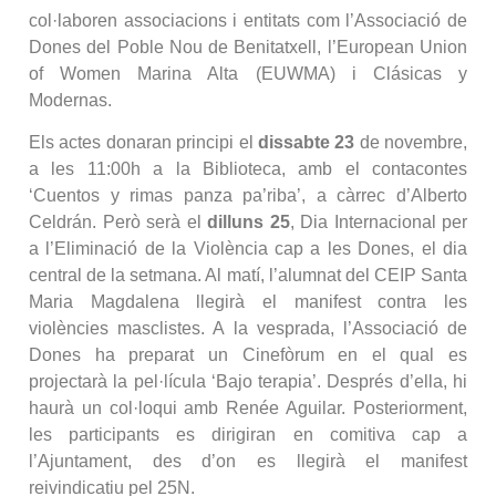
col·laboren associacions i entitats com l’Associació de
Dones del Poble Nou de Benitatxell, l’European Union
of Women Marina Alta (EUWMA) i Clásicas y
Modernas.
Els actes donaran principi el
dissabte 23
de novembre,
a les 11:00h a la Biblioteca, amb el contacontes
‘Cuentos y rimas panza pa’riba’, a càrrec d’Alberto
Celdrán. Però serà el
dilluns 25
, Dia Internacional per
a l’Eliminació de la Violència cap a les Dones, el dia
central de la setmana. Al matí, l’alumnat del CEIP Santa
Maria Magdalena llegirà el manifest contra les
violències masclistes. A la vesprada, l’Associació de
Dones ha preparat un Cinefòrum en el qual es
projectarà la pel·lícula ‘Bajo terapia’. Després d’ella, hi
haurà un col·loqui amb Renée Aguilar. Posteriorment,
les participants es dirigiran en comitiva cap a
l’Ajuntament, des d’on es llegirà el manifest
reivindicatiu pel 25N.