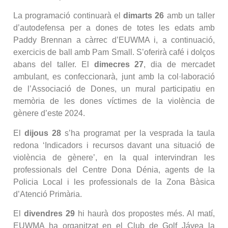
La programació continuarà el
dimarts 26
amb un taller
d’autodefensa per a dones de totes les edats amb
Paddy Brennan a càrrec d’EUWMA i, a continuació,
exercicis de ball amb Pam Small. S’oferirà café i dolços
abans del taller. El
dimecres 27
, dia de mercadet
ambulant, es confeccionarà, junt amb la col·laboració
de l’Associació de Dones, un mural participatiu en
memòria de les dones víctimes de la violència de
gènere d’este 2024.
El
dijous 28
s’ha programat per la vesprada la taula
redona ‘Indicadors i recursos davant una situació de
violència de gènere’, en la qual intervindran les
professionals del Centre Dona Dénia, agents de la
Policia Local i les professionals de la Zona Bàsica
d’Atenció Primària.
El
divendres 29
hi haurà dos propostes més. Al matí,
EUWMA ha organitzat en el Club de Golf Jávea la