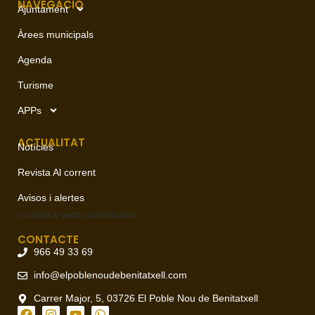
NAVEGACIÓ
Ajuntament
Àrees municipals
Agenda
Turisme
APPs
ACTUALITAT
Notícies
Revista Al corrent
Avisos i alertes
Contactar amb
comunicació
CONTACTE
966 49 33 69
info@elpoblenoudebenitatxell.com
Carrer Major, 5, 03726 El Poble Nou de Benitatxell