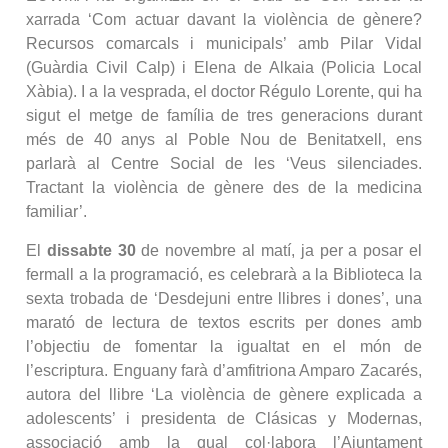
xarrada ‘Com actuar davant la violència de gènere?
Recursos comarcals i municipals’ amb Pilar Vidal
(Guàrdia Civil Calp) i Elena de Alkaia (Policia Local
Xàbia). I a la vesprada, el doctor Régulo Lorente, qui ha
sigut el metge de família de tres generacions durant
més de 40 anys al Poble Nou de Benitatxell, ens
parlarà al Centre Social de les ‘Veus silenciades.
Tractant la violència de gènere des de la medicina
familiar’.
El
dissabte 30
de novembre al matí, ja per a posar el
fermall a la programació, es celebrarà a la Biblioteca la
sexta trobada de ‘Desdejuni entre llibres i dones’, una
marató de lectura de textos escrits per dones amb
l’objectiu de fomentar la igualtat en el món de
l’escriptura. Enguany farà d’amfitriona Amparo Zacarés,
autora del llibre ‘La violència de gènere explicada a
adolescents’ i presidenta de Clásicas y Modernas,
associació amb la qual col·labora l’Ajuntament