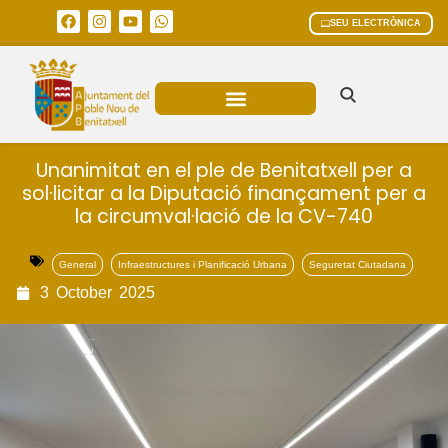
SEU ELECTRÒNICA
ÀREES MUNICIPALS
Unanimitat en el ple de Benitatxell per a
sol·licitar a la Diputació finançament per a
la circumval·lació de la CV-740
General
Infraestructures i Planificació Urbana
Seguretat Ciutadana
3
October
2025