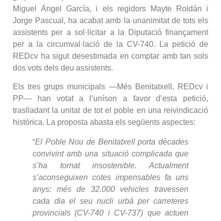
Miguel Ángel García, i els regidors Mayte Roldán i
Jorge Pascual, ha acabat amb la unanimitat de tots els
assistents per a sol·licitar a la Diputació finançament
per a la circumval·lació de la CV-740. La petició de
REDcv ha sigut desestimada en comptar amb tan sols
dos vots dels deu assistents.
Els tres grups municipals —Més Benitatxell, REDcv i
PP— han votat a l’uníson a favor d’esta petició,
traslladant la unitat de tot el poble en una reivindicació
històrica. La proposta abasta els següents aspectes:
“
El Poble Nou de Benitatxell porta dècades
convivint amb una situació complicada que
s’ha tornat insostenible. Actualment
s’aconseguixen cotes impensables fa uns
anys: més de 32.000 vehicles travessen
cada dia el seu nucli urbà per carreteres
provincials (CV-740 i CV-737) que actuen