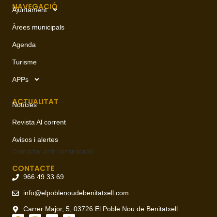
NAVEGACIÓ
Ajuntament
Àrees municipals
Agenda
Turisme
APPs
ACTUALITAT
Notícies
Revista Al corrent
Avisos i alertes
Contactar amb
comunicació
CONTACTE
966 49 33 69
info@elpoblenoudebenitatxell.com
Carrer Major, 5, 03726 El Poble Nou de Benitatxell