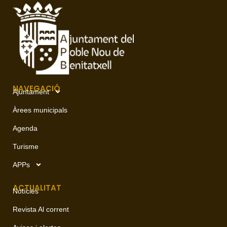
NAVEGACIÓ
Ajuntament
Àrees municipals
Agenda
Turisme
APPs
ACTUALITAT
Notícies
Revista Al corrent