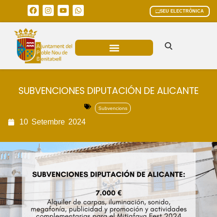
SEU ELECTRÒNICA
ÀREES MUNICIPALS
SUBVENCIONES DIPUTACIÓN DE ALICANTE
Subvencions
10
Setembre
2024