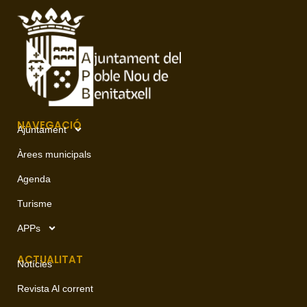
NAVEGACIÓ
Ajuntament
Àrees municipals
Agenda
Turisme
APPs
ACTUALITAT
Notícies
Revista Al corrent