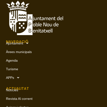
NAVEGACIÓ
Ajuntament
Àrees municipals
Agenda
Turisme
APPs
ACTUALITAT
Notícies
Revista Al corrent