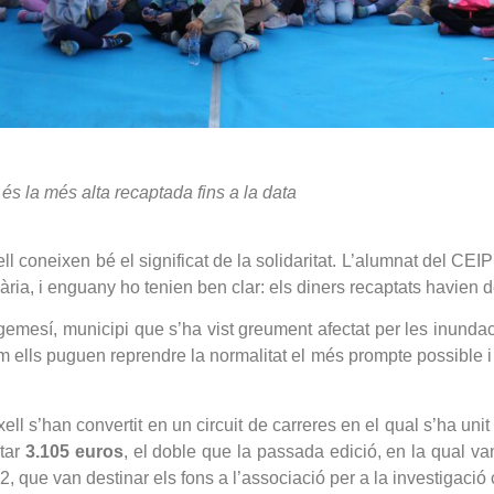
 és la més alta recaptada fins a la data
 coneixen bé el significat de la solidaritat. L’alumnat del CEI
dària, i enguany ho tenien ben clar: els diners recaptats havien 
lgemesí, municipi que s’ha vist greument afectat per les inunda
om ells puguen reprendre la normalitat el més prompte possible i
ll s’han convertit en un circuit de carreres en el qual s’ha unit l’
ptar
3.105 euros
, el doble que la passada edició, en la qual v
que van destinar els fons a l’associació per a la investigació c