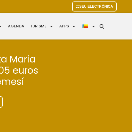
SEU ELECTRÒNICA
AGENDA
TURISME
APPS
ta Maria
105 euros
gemesí