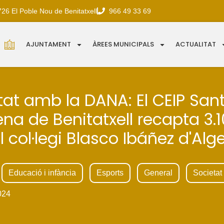
726 El Poble Nou de Benitatxell
966 49 33 69
AJUNTAMENT
ÀREES MUNICIPALS
ACTUALITAT
itat amb la DANA: El CEIP San
a de Benitatxell recapta 3.
l col·legi Blasco Ibáñez d'Al
Educació i infància
Esports
General
Societat
024