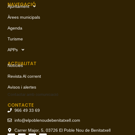
NAVEGACIÓ
Ajuntament
Àrees municipals
Agenda
Turisme
APPs
ACTUALITAT
Notícies
Revista Al corrent
Avisos i alertes
Contactar amb
comunicació
CONTACTE
966 49 33 69
info@elpoblenoudebenitatxell.com
Carrer Major, 5, 03726 El Poble Nou de Benitatxell