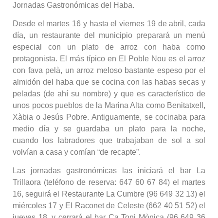
Jornadas Gastronómicas del Haba.
Desde el martes 16 y hasta el viernes 19 de abril, cada
día, un restaurante del municipio preparará un menú
especial con un plato de arroz con haba como
protagonista. El más típico en El Poble Nou es el arroz
con fava pelà, un arroz meloso bastante espeso por el
almidón del haba que se cocina con las habas secas y
peladas (de ahí su nombre) y que es característico de
unos pocos pueblos de la Marina Alta como Benitatxell,
Xàbia o Jesús Pobre. Antiguamente, se cocinaba para
medio día y se guardaba un plato para la noche,
cuando los labradores que trabajaban de sol a sol
volvían a casa y comían “de recapte”.
Las jornadas gastronómicas las iniciará el bar La
Trillaora (teléfono de reserva: 647 60 67 84) el martes
16, seguirá el Restaurante La Cumbre (96 649 32 13) el
miércoles 17 y El Raconet de Celeste (662 40 51 52) el
jueves 18, y cerrará el bar Ca Toni Mònica (96 649 36