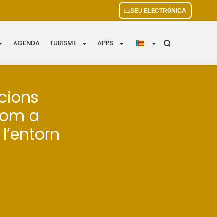
SEU ELECTRÒNICA
AGENDA
TURISME
APPS
acions
com a
l’entorn