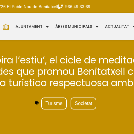
726 El Poble Nou de Benitatxell
966 49 33 69
AJUNTAMENT
ÀREES MUNICIPALS
ACTUALITAT
ira l’estiu’, el cicle de medit
des que promou Benitatxell 
a turística respectuosa amb 
Turisme
Societat