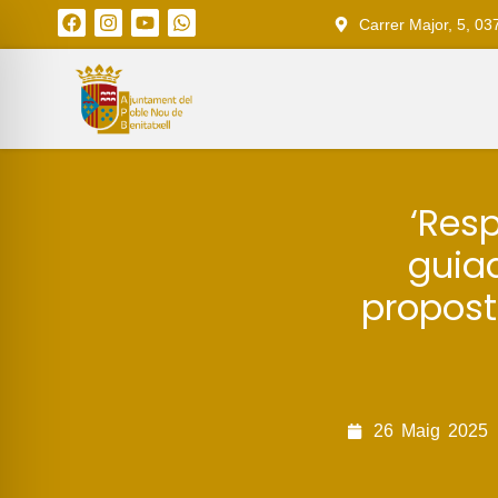
Carrer Major, 5, 03
‘Resp
guia
propost
26
Maig
2025