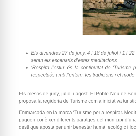
Els divendres 27 de juny, 4 i 18 de juliol i 1 i 
seran els escenaris d’estes meditacions
‘Respira l’estiu’ és la continuïtat de ‘Turisme
respectuós amb l’entorn, les tradicions i el mode
Els mesos de juny, juliol i agost, El Poble Nou de Beni
proposa la regidoria de Turisme com a iniciativa turíst
Emmarcada en la marca ‘Turisme per a respirar. Medita-
puguen conèixer diferents paratges del municipi d’un
destí que aposta per unir benestar humà, ecològic i local 