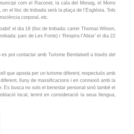
l municipi com el Raconet, la cala del Moraig, el Morro
, on el lloc de trobada serà la plaça de l’Església. Tots
nsciència corporal, etc.
oabit’ el dia 18 (lloc de trobada: carrer Thomas Wilson,
trobada: parc de Les Fonts) i ‘Respira l’Abiar’ el dia 22
 es pot contactar amb Turisme Benitatxell a través del
atxell que aposta per un turisme diferent, respectuós amb
e diferent, lluny de massificacions i en connexió amb la
e. Es busca no sols el benestar personal sinó també el
 població local, tenint en consideració la seua llengua,