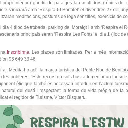
l propi interior i gaudir de paratges tan acollidors i únics de
icle s’iniciarà amb ‘Respira El Portalet’ el divendres 27 de juny
alitzaran meditacions, postures de ioga senzilles, exercicis de co
 dia 4 (lloc de trobada: parking del Moraig) i amb ‘Respira el R
 escenaris principals seran ‘Respira Les Fonts’ el dia 1 (lloc de 
gina
Inscribirme
. Les places són limitades. Per a més informació
èfon 96 649 33 46.
spirar. Medita-ho ací’, la marca turística del Poble Nou de Benit
s i les pobleres. “Este recurs no sols busca fomentar un turism
ponent ètic que també és necessari introduir en l’actual turism
 i natural del destí i respectant la forma de vida pròpia de la
licat el regidor de Turisme, Víctor Bisquert.