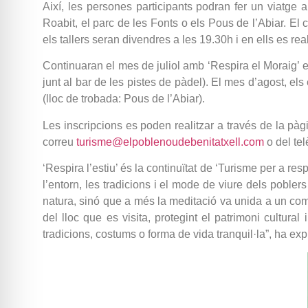
Així, les persones participants podran fer un viatge a
Roabit, el parc de les Fonts o els Pous de l’Abiar. El c
els tallers seran divendres a les 19.30h i en ells es re
Continuaran el mes de juliol amb ‘Respira el Moraig’ el
junt al bar de les pistes de pàdel). El mes d’agost, els
(lloc de trobada: Pous de l’Abiar).
Les inscripcions es poden realitzar a través de la pà
correu
turisme@elpoblenoudebenitatxell.com
o del tel
‘Respira l’estiu’ és la continuïtat de ‘Turisme per a re
l’entorn, les tradicions i el mode de viure dels pobler
natura, sinó que a més la meditació va unida a un com
del lloc que es visita, protegint el patrimoni cultural
tradicions, costums o forma de vida tranquil·la”, ha exp