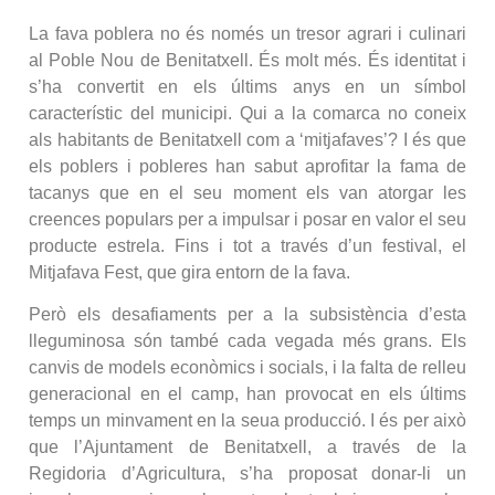
La fava poblera no és només un tresor agrari i culinari
al Poble Nou de Benitatxell. És molt més. És identitat i
s’ha convertit en els últims anys en un símbol
característic del municipi. Qui a la comarca no coneix
als habitants de Benitatxell com a ‘mitjafaves’? I és que
els poblers i pobleres han sabut aprofitar la fama de
tacanys que en el seu moment els van atorgar les
creences populars per a impulsar i posar en valor el seu
producte estrela. Fins i tot a través d’un festival, el
Mitjafava Fest, que gira entorn de la fava.
Però els desafiaments per a la subsistència d’esta
lleguminosa són també cada vegada més grans. Els
canvis de models econòmics i socials, i la falta de relleu
generacional en el camp, han provocat en els últims
temps un minvament en la seua producció. I és per això
que l’Ajuntament de Benitatxell, a través de la
Regidoria d’Agricultura, s’ha proposat donar-li un