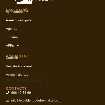
NAVEGACIÓ
Ajuntament
Àrees municipals
Agenda
Turisme
APPs
ACTUALITAT
Notícies
Revista Al corrent
Avisos i alertes
Contactar amb
comunicació
CONTACTE
966 49 33 69
info@elpoblenoudebenitatxell.com