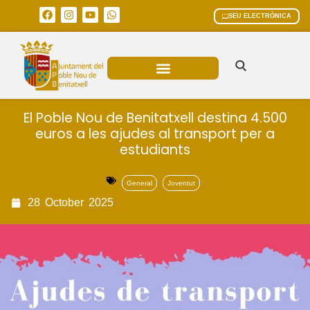
SEU ELECTRÒNICA
ÀREES MUNICIPALS
El Poble Nou de Benitatxell destina 4.500
euros a les ajudes al transport per a
estudiants
General
Joventut
28
October
2025