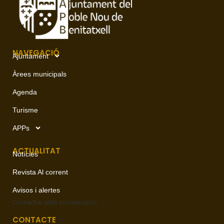
NAVEGACIÓ
Ajuntament
Àrees municipals
Agenda
Turisme
APPs
ACTUALITAT
Notícies
Revista Al corrent
Avisos i alertes
Contactar amb
comunicació
CONTACTE