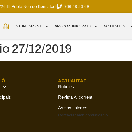
726 El Poble Nou de Benitatxell
966 49 33 69
AJUNTAMENT
ÀREES MUNICIPALS
ACTUALITAT
io 27/12/2019
IÓ
ACTUALITAT
Notícies
cipals
Revista Al corrent
Avisos i alertes
Contactar amb
comunicació