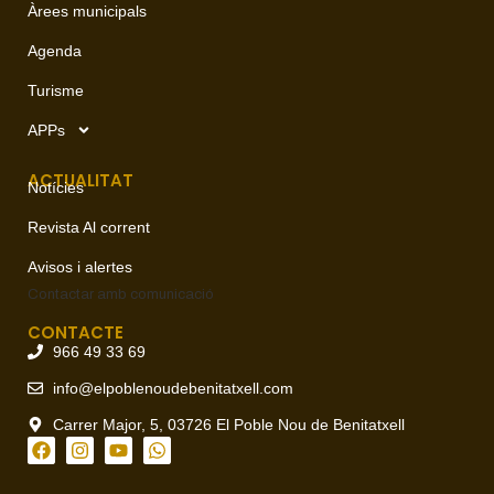
Àrees municipals
Agenda
Turisme
APPs
ACTUALITAT
Notícies
Revista Al corrent
Avisos i alertes
Contactar amb
comunicació
CONTACTE
966 49 33 69
info@elpoblenoudebenitatxell.com
Carrer Major, 5, 03726 El Poble Nou de Benitatxell