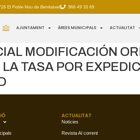
726 El Poble Nou de Benitatxell
966 49 33 69
AJUNTAMENT
ÀREES MUNICIPALS
ACTUALITAT
CIAL MODIFICACIÓN O
LA TASA POR EXPEDIC
D
IÓ
ACTUALITAT
Notícies
cipals
Revista Al corrent