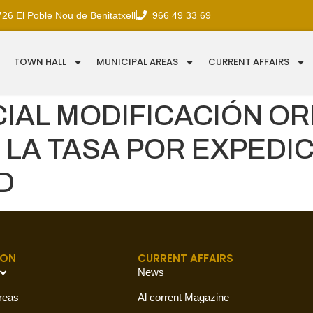
726 El Poble Nou de Benitatxell
966 49 33 69
TOWN HALL
MUNICIPAL AREAS
CURRENT AFFAIRS
CIAL MODIFICACIÓN O
LA TASA POR EXPEDIC
D
ION
CURRENT AFFAIRS
News
reas
Al corrent Magazine