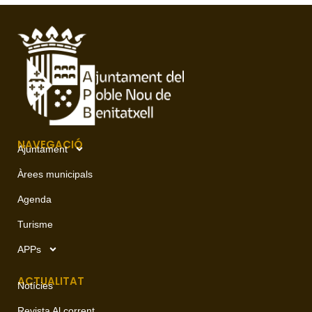
NAVEGACIÓ
Ajuntament
Àrees municipals
Agenda
Turisme
APPs
ACTUALITAT
Notícies
Revista Al corrent