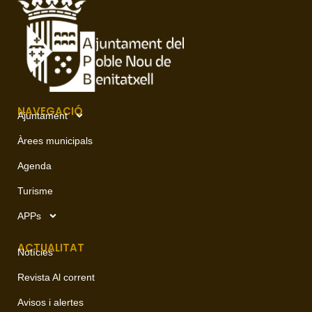
NAVEGACIÓ
Ajuntament
Àrees municipals
Agenda
Turisme
APPs
ACTUALITAT
Notícies
Revista Al corrent
Avisos i alertes