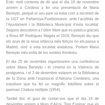
Estic molt contenta de dir que el dia 19 de novembre
anirem a Còrdova a fer una presentació de Maria
Beneyto, perquè el seu pare va estar com a secretari de
la UGT en Peñarroya-Pueblonuevo, amb l’acollida de
l’Ajuntament i la Biblioteca Municipal d’esta localitat.
Segons descobrim a l’últim llibre que es publica gràcies
a Rosa Mª Rodríguez Magda el 2019, Beneyto diu que
els anys de la seua infància més feliços no els passa a
Madrid, sinó a esta localitat andalusa. Portem Maria
Beneyto més enllà de les nostres fronteres.
El dia 25 de novembre organitzarem una conferència
sobre Maria Beneyto i el cinema en la València de
postguerra. I el 3 de desembre estarem en la Biblioteca
de la Dona amb l’exposició d’Adriana Cembrero, una
estudiant que ha fet un magnífic fotollibre sobre el
poemari
Criatura múltiple
(1954).
També tinc el gust de contar-vos que el dia 14 de
desembre anirem a Muro d’Alcoi. Toni Espinar, que és