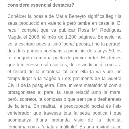
considere essencial destacar?
Conéixer la poesia de Maria Beneyto significa llegir la
seua producció en valencià però també en castellà. El
recull complet que va publicar Rosa Mª Rodríguez
Magda el 2008, té més de 1.200 pàgines. Beneyto no
volia escriure poesia, sinó ‘bona’ poesia, i ho fa perquè,
des dels primers poemaris a principis dels anys 50, és
reconeguda com una poeta de primer ordre. Els temes
que li interessen són socials, de reivindicació, com ara
el record de la infantesa tal com ella la va viure, un
temps lligat a la tragèdia i els patiments de la Guerra
Civil i de la postguerra. Este univers metafòric té com a
protagonistes el pare, la seua relació amb la mare,
però, sobretot, la compassió que sent pels desheretats
de la terra. En realitat, la preocupació social és l’eix
vertebrador que travessa tota la seua poètica i que
acompanya d’una profunda visió de la identitat
femenina com a ‘criatura múltiple’. És una reivindicació