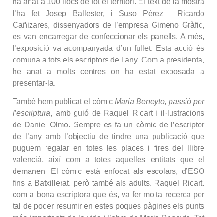
ha anat a 100 llocs de tot el territori. El text de la mostra
l’ha fet Josep Ballester, i Suso Pérez i Ricardo
Cañizares, dissenyadors de l’empresa Gimeno Gràfic,
es van encarregar de confeccionar els panells. A més,
l’exposició va acompanyada d’un fullet. Esta acció és
comuna a tots els escriptors de l’any. Com a presidenta,
he anat a molts centres on ha estat exposada a
presentar-la.
També hem publicat el còmic
Maria Beneyto, passió per
l’escriptura
, amb guió de Raquel Ricart i il·lustracions
de Daniel Olmo. Sempre es fa un còmic de l’escriptor
de l’any amb l’objectiu de tindre una publicació que
puguem regalar en totes les places i fires del llibre
valencià, així com a totes aquelles entitats que el
demanen. El còmic està enfocat als escolars, d’ESO
fins a Batxillerat, però també als adults. Raquel Ricart,
com a bona escriptora que és, va fer molta recerca per
tal de poder resumir en estes poques pàgines els punts