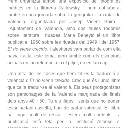
Hem organitzat també una exposició de fotografies
inèdites en la llibreria Railowsky, i hem col·laborat
també en una jornada sobre la geografia i la ciutat de
València, organitzada per Josep Vicent Boira i
l’Ajuntament de València, amb dos taules rodones
sobre literatura i riuades. Maria Beneyto té un llibre
publicat el 1960 sobre les riuades del 1949 i del 1957,
El río viene crecido
, i aleshores vam parlar de com ella
havia tractat este tema, però també com els escriptors
actuals en fan referència, o el pitjor, no en fan cap.
Una altra de les coses que hem fet és la traducció al
valencià d’
El río viene crecido
. Crec que és l’únic llibre
que calia traduir-se al valencià. Els seus protagonistes
són personatges de la València marginada de finals
dels anys 40 i 50. Tu els lliges i sents que no poden
estar parlant castellà, han de parlar valencià. El llibre
ha tingut molt de ressò i estem molt contents. La
publicació està feta per la institució Alfonso el