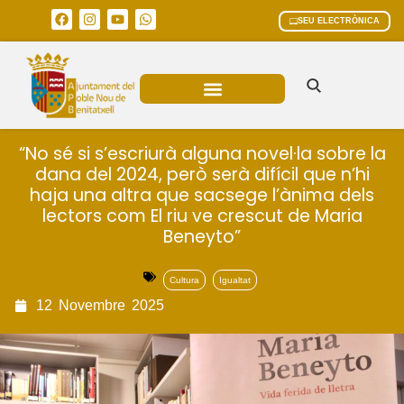
SEU ELECTRÒNICA
ÀREES MUNICIPALS
“No sé si s’escriurà alguna novel·la sobre la
dana del 2024, però serà difícil que n’hi
haja una altra que sacsege l’ànima dels
lectors com El riu ve crescut de Maria
Beneyto”
Cultura
Igualtat
12
Novembre
2025