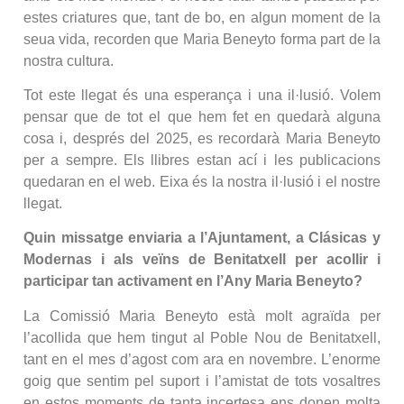
estes criatures que, tant de bo, en algun moment de la
seua vida, recorden que Maria Beneyto forma part de la
nostra cultura.
Tot este llegat és una esperança i una il·lusió. Volem
pensar que de tot el que hem fet en quedarà alguna
cosa i, després del 2025, es recordarà Maria Beneyto
per a sempre. Els llibres estan ací i les publicacions
quedaran en el web. Eixa és la nostra il·lusió i el nostre
llegat.
Quin missatge enviaria a l’Ajuntament, a Clásicas y
Modernas i als veïns de Benitatxell per acollir i
participar tan activament en l’Any Maria Beneyto?
La Comissió Maria Beneyto està molt agraïda per
l’acollida que hem tingut al Poble Nou de Benitatxell,
tant en el mes d’agost com ara en novembre. L’enorme
goig que sentim pel suport i l’amistat de tots vosaltres
en estos moments de tanta incertesa ens donen molta