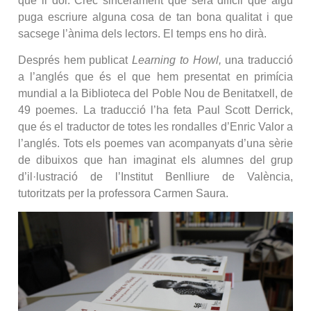
que li dol. Crec sincerament que serà difícil que algú
puga escriure alguna cosa de tan bona qualitat i que
sacsege l’ànima dels lectors. El temps ens ho dirà.
Després hem publicat
Learning to Howl,
una traducció
a l’anglés que és el que hem presentat en primícia
mundial a la Biblioteca del Poble Nou de Benitatxell, de
49 poemes. La traducció l’ha feta Paul Scott Derrick,
que és el traductor de totes les rondalles d’Enric Valor a
l’anglés. Tots els poemes van acompanyats d’una sèrie
de dibuixos que han imaginat els alumnes del grup
d’il·lustració de l’Institut Benlliure de València,
tutoritzats per la professora Carmen Saura.