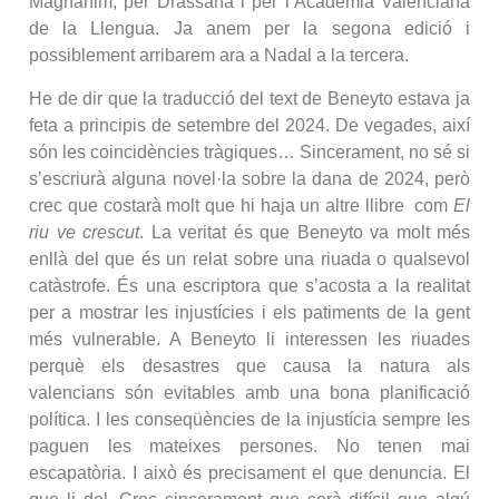
Magnànim, per Drassana i per l’Acadèmia Valenciana
de la Llengua. Ja anem per la segona edició i
possiblement arribarem ara a Nadal a la tercera.
He de dir que la traducció del text de Beneyto estava ja
feta a principis de setembre del 2024. De vegades, així
són les coincidències tràgiques… Sincerament, no sé si
s’escriurà alguna novel·la sobre la dana de 2024, però
crec que costarà molt que hi haja un altre llibre com
El
riu ve crescut
. La veritat és que Beneyto va molt més
enllà del que és un relat sobre una riuada o qualsevol
catàstrofe. És una escriptora que s’acosta a la realitat
per a mostrar les injustícies i els patiments de la gent
més vulnerable. A Beneyto li interessen les riuades
perquè els desastres que causa la natura als
valencians són evitables amb una bona planificació
política. I les conseqüències de la injustícia sempre les
paguen les mateixes persones. No tenen mai
escapatòria. I això és precisament el que denuncia. El