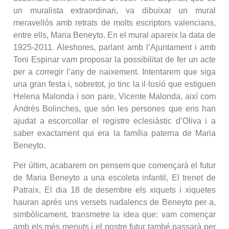
un muralista extraordinari, va dibuixar un mural
meravellós amb retrats de molts escriptors valencians,
entre ells, Maria Beneyto. En el mural apareix la data de
1925-2011. Aleshores, parlant amb l’Ajuntament i amb
Toni Espinar vam proposar la possibilitat de fer un acte
per a corregir l’any de naixement. Intentarem que siga
una gran festa i, sobretot, jo tinc la il·lusió que estiguen
Helena Malonda i son pare, Vicente Malonda, així com
Andrés Bolinches, que són les persones que ens han
ajudat a escorcollar el registre eclesiàstic d’Oliva i a
saber exactament qui era la família paterna de Maria
Beneyto.
Per últim, acabarem on pensem que començarà el futur
de Maria Beneyto a una escoleta infantil, El trenet de
Patraix. El dia 18 de desembre els xiquets i xiquetes
hauran aprés uns versets nadalencs de Beneyto per a,
simbòlicament, transmetre la idea que: vam començar
amb els més menuts i el nostre futur també passarà per