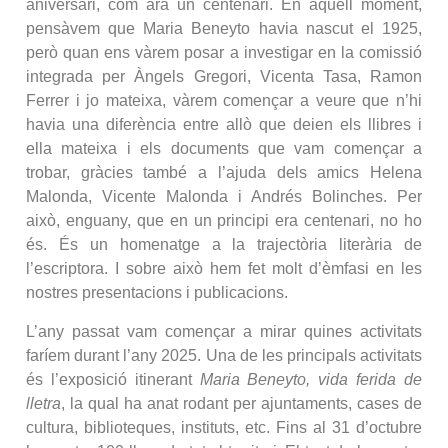
aniversari, com ara un centenari. En aquell moment,
pensàvem que Maria Beneyto havia nascut el 1925,
però quan ens vàrem posar a investigar en la comissió
integrada per Àngels Gregori, Vicenta Tasa, Ramon
Ferrer i jo mateixa, vàrem començar a veure que n’hi
havia una diferència entre allò que deien els llibres i
ella mateixa i els documents que vam començar a
trobar, gràcies també a l’ajuda dels amics Helena
Malonda, Vicente Malonda i Andrés Bolinches. Per
això, enguany, que en un principi era centenari, no ho
és. És un homenatge a la trajectòria literària de
l’escriptora. I sobre això hem fet molt d’èmfasi en les
nostres presentacions i publicacions.
L’any passat vam començar a mirar quines activitats
faríem durant l’any 2025. Una de les principals activitats
és l’exposició itinerant
Maria Beneyto, vida ferida de
lletra
, la qual ha anat rodant per ajuntaments, cases de
cultura, biblioteques, instituts, etc. Fins al 31 d’octubre