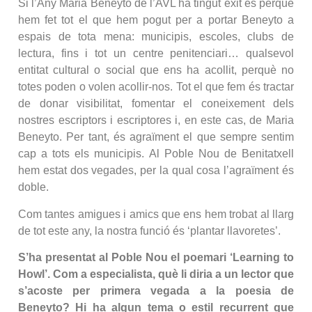
Si l’Any Maria Beneyto de l’AVL ha tingut èxit és perquè
hem fet tot el que hem pogut per a portar Beneyto a
espais de tota mena: municipis, escoles, clubs de
lectura, fins i tot un centre penitenciari… qualsevol
entitat cultural o social que ens ha acollit, perquè no
totes poden o volen acollir-nos. Tot el que fem és tractar
de donar visibilitat, fomentar el coneixement dels
nostres escriptors i escriptores i, en este cas, de Maria
Beneyto. Per tant, és agraïment el que sempre sentim
cap a tots els municipis. Al Poble Nou de Benitatxell
hem estat dos vegades, per la qual cosa l’agraïment és
doble.
Com tantes amigues i amics que ens hem trobat al llarg
de tot este any, la nostra funció és ‘plantar llavoretes’.
S’ha presentat al Poble Nou el poemari ‘Learning to
Howl’. Com a especialista, què li diria a un lector que
s’acoste per primera vegada a la poesia de
Beneyto? Hi ha algun tema o estil recurrent que