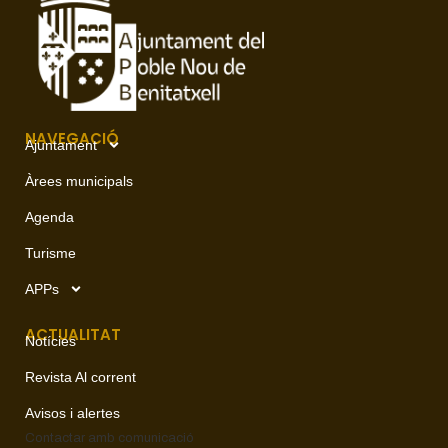
NAVEGACIÓ
Ajuntament
Àrees municipals
Agenda
Turisme
APPs
ACTUALITAT
Notícies
Revista Al corrent
Avisos i alertes
Contactar amb
comunicació