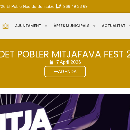
726 El Poble Nou de Benitatxell
966 49 33 69
AJUNTAMENT
ÀREES MUNICIPALS
ACTUALITAT
DET POBLER MITJAFAVA FEST 
7 April 2026
AGENDA