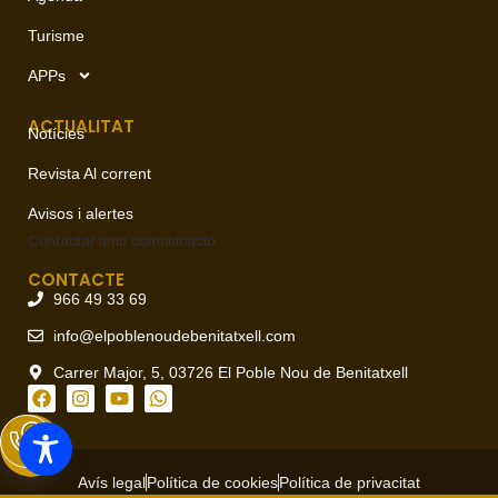
Turisme
APPs
ACTUALITAT
Notícies
Revista Al corrent
Avisos i alertes
Contactar amb
comunicació
CONTACTE
966 49 33 69
info@elpoblenoudebenitatxell.com
Carrer Major, 5, 03726 El Poble Nou de Benitatxell
Avís legal
Política de cookies
Política de privacitat