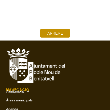
ARRERE
NAVEGACIÓ
Ajuntament
Àrees municipals
Agenda