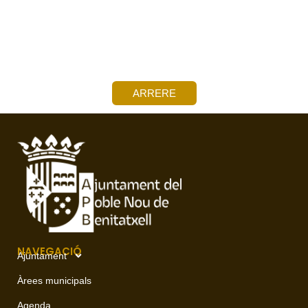
ARRERE
NAVEGACIÓ
Ajuntament
Àrees municipals
Agenda