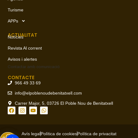
Turisme
APPs
ACTUALITAT
Notícies
Revista Al corrent
Avisos i alertes
Contactar amb
comunicació
CONTACTE
966 49 33 69
info@elpoblenoudebenitatxell.com
Carrer Major, 5, 03726 El Poble Nou de Benitatxell
Avís legal
Política de cookies
Política de privacitat