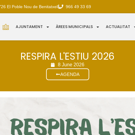
726 El Poble Nou de Benitatxell
966 49 33 69
AJUNTAMENT
ÀREES MUNICIPALS
ACTUALITAT
RESPIRA L'ESTIU 2026
8 June 2026
AGENDA