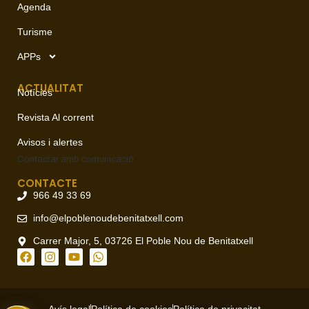
Agenda
Turisme
APPs
ACTUALITAT
Notícies
Revista Al corrent
Avisos i alertes
Contactar amb
comunicació
CONTACTE
966 49 33 69
info@elpoblenoudebenitatxell.com
Carrer Major, 5, 03726 El Poble Nou de Benitatxell