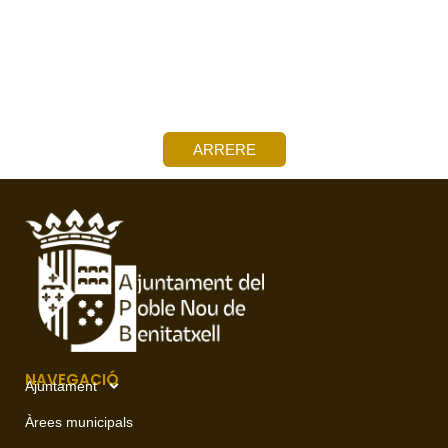
ARRERE
NAVEGACIÓ
Ajuntament
Àrees municipals