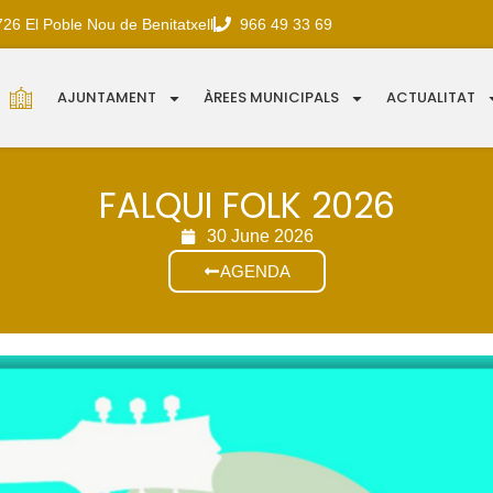
726 El Poble Nou de Benitatxell
966 49 33 69
AJUNTAMENT
ÀREES MUNICIPALS
ACTUALITAT
FALQUI FOLK 2026
30 June 2026
AGENDA