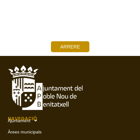
ARRERE
NAVEGACIÓ
Ajuntament
Àrees municipals