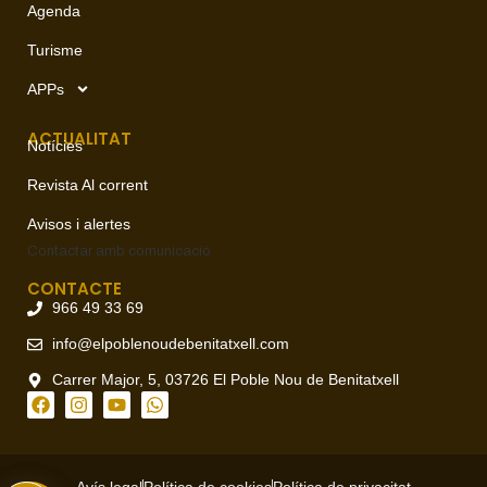
Agenda
Turisme
APPs
ACTUALITAT
Notícies
Revista Al corrent
Avisos i alertes
Contactar amb
comunicació
CONTACTE
966 49 33 69
info@elpoblenoudebenitatxell.com
Carrer Major, 5, 03726 El Poble Nou de Benitatxell